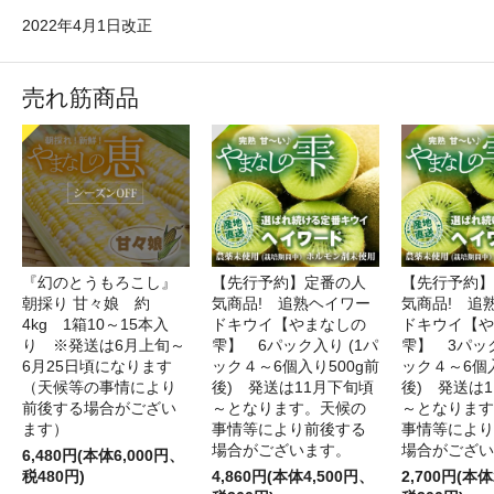
2022年4月1日改正
売れ筋商品
『幻のとうもろこし』
【先行予約】定番の人
【先行予約】
朝採り 甘々娘 約
気商品! 追熟ヘイワー
気商品! 追
4kg 1箱10～15本入
ドキウイ【やまなしの
ドキウイ【や
り ※発送は6月上旬～
雫】 6パック入り (1パ
雫】 3パック
6月25日頃になります
ック４～6個入り500g前
ック４～6個入
（天候等の事情により
後) 発送は11月下旬頃
後) 発送は
前後する場合がござい
～となります。天候の
～となります
ます）
事情等により前後する
事情等により
場合がございます。
場合がござい
6,480円(本体6,000円、
税480円)
4,860円(本体4,500円、
2,700円(本体