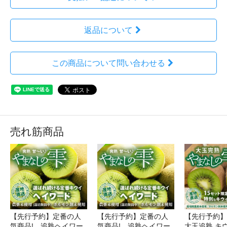
返品について
この商品について問い合わせる
売れ筋商品
【先行予約】定番の人
【先行予約】定番の人
【先行予約
気商品! 追熟ヘイワー
気商品! 追熟ヘイワー
大玉追熟 キ