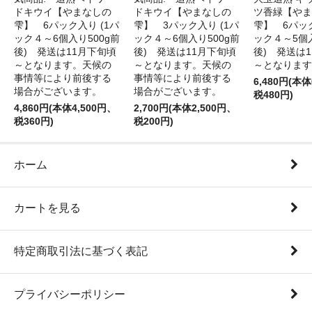
ドキウイ【やまなしの
ドキウイ【やまなしの
ツ香緑【やま
雫】 6パック入り (1パ
雫】 3パック入り (1パ
雫】 6パック
ック４～6個入り500g前
ック４～6個入り500g前
ック４～5個入
後) 発送は11月下旬頃
後) 発送は11月下旬頃
後) 発送は
～となります。天候の
～となります。天候の
～となります
事情等により前後する
事情等により前後する
6,480円(本体
場合がございます。
場合がございます。
税480円)
4,860円(本体4,500円、
2,700円(本体2,500円、
税360円)
税200円)
ホーム
カートを見る
特定商取引法に基づく表記
プライバシーポリシー