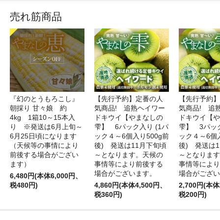
売れ筋商品
『幻のとうもろこし』
【先行予約】定番の人
【先行予約】
朝採り 甘々娘 約
気商品! 追熟ヘイワー
気商品! 追
4kg 1箱10～15本入
ドキウイ【やまなしの
ドキウイ【や
り ※発送は6月上旬～
雫】 6パック入り (1パ
雫】 3パック
6月25日頃になります
ック４～6個入り500g前
ック４～6個入
（天候等の事情により
後) 発送は11月下旬頃
後) 発送は
前後する場合がござい
～となります。天候の
～となります
ます）
事情等により前後する
事情等により
場合がございます。
場合がござい
6,480円(本体6,000円、
税480円)
4,860円(本体4,500円、
2,700円(本体
税360円)
税200円)